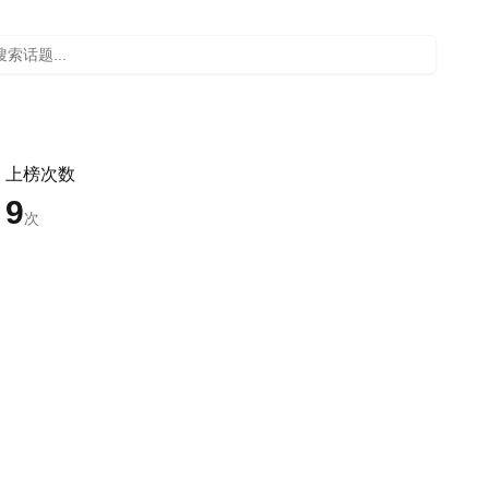
上榜次数
9
次