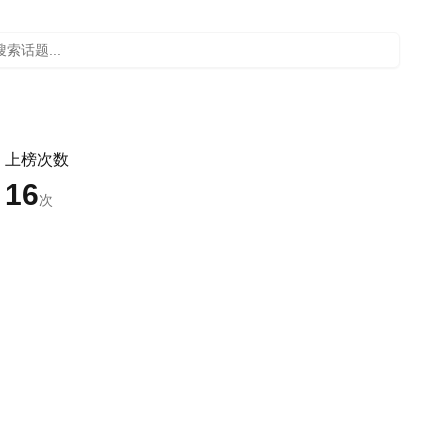
上榜次数
16
次